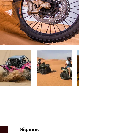
erto; Excursiones de un día a Marrakech; Viajes al desierto de Fez; Erg Chebbi; Dunas de
; Mharch; Tafraoute; Erg Chegaga; Zagora; Mhamid; Ouarzazate; Gargantas del Todra; Gargantas
; Sidi Ifni; Playa Legzira; Fort Boujerif; Plage Blanche; Tarfaya; Tantan Plage; Goulmime;
rto de Dakhla; Traslados al aeropuerto de Merzouga; Actividades de Merzouga; Excursiones en
s; 5 días; 6 días; 8 días; 10 días; 15 días; Tours en Marruecos; Casablanca Desert Tours.Fes
reno 4x4; Capacitación para conductores todoterreno en quad; Capacitación para conductores
a en el lugar; Alquiler de recogida; Bivouac Merzouga; 4x4 Merzouga; Quad Merzouga; Buggy
ropuerto de Ouarzazate; Saidia; Oujda; Nador; Al hoceima; Larache; Asilah; Tánger; chaouen;
 Cross.; Merzouga Sand Bath; Merzouga Accommodation.; Imperial Cities Tours; Desert Tours;
Síganos