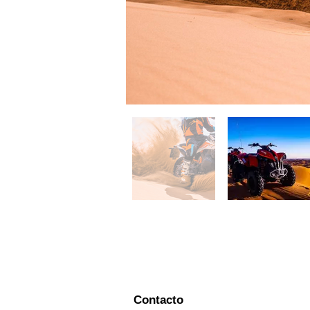
Merzouga Atv Quad Biking; Dune Buggy tours; Merzouga Desert Trips; Location Quad; Location 
arena; Rally Dakar; Rally Merzouga; Hotel Merzouga; Riad Merzouga; Tours desde Casablanca; R
del Dades; Ait benhaddou; Telouet; Valle de Ourika; Cascada de Ouzoud; Toubkal; imlil; Valle de A
Amtoudi; Igumir; Ait harbil; Painted Rocks; Tafaout; Ameln Valley; Ait mansour; Tata; Ighrem; 
quad; Excursiones en buggy; Experiencia en buggy; Quads; Conducción de buggy; Viajes al Sahara; 
desert Trips; Marrakech Desert Trip; Camel trip; Desert Camp ; Campamento de lujo en el des
todoterreno en buggy; Riads de Marrakech; Riads de Fez; Riads de Merzouga; Hoteles de Merzou
Merzouga; Moto Merzouga; Tours por Marruecos; Tours privados en Marruecos; Viajes personaliz
Volubilis; Imilchil; Ait bouguemmez; Azilal; Beni Mellal; Bin Elouidane; Cathédrale; Tilouguite
Sahara Tours; Atlas Tours; Tours desde Tánger; Tours desde Casablanca; Tours desde Marrakec
Contacto