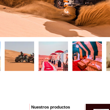
Buggy; Location 4x4; Location Moto; Merzouga Quad Renatal; Merzouga Buggy Rental; Merzouga 4x4 Rental; Minibus Hire; Traslados al aeropuerto; Tours por el desi
abat; El Jadida; Marrakech, Agadir; Tánger, Chefchaouen; Meknes; Fez; Ifrane; montaña Atlas; aeropuerto de Errachidia; Erfoud; Rissani; Merzouga; Ramlia; Ouzina
sni; 4x4; ATV; 4x4; SSV; Essaouira; Taghazout; surf; Paradise Valley; Taroudant; Cascada Imouzzer; Massa; Ibis; Observación de aves; Trekking; VTT.Cycling Tours; Tiznit
Traslados al aeropuerto de Agadir; Traslados al aeropuerto de Marrakech; Traslados al aeropuerto de Fez; Traslados al aeropuerto de Errachidia; Traslados al aeropue
Tours por el desierto; 3 días; 4 días; 5 días; 6 días; Alquilar un quad; Calesa; 1 hora; 2 horas; 3 horas; 4 horas; 1/2 día; Día completo; 1 día; 2 días; 3 días; 4 día
ierto de Merzouga; Cosas que hacer; Sandboarding; Dune Bashing; Capacitación todoterreno 4x4; Experiencia de conducción; Capacitación para conductores todoter
ga; Alquiler de autocares; Alquiler de minibús; Alquiler de autobus; Alquiler de 4x4; Alquiler de autobuses en Marruecos; Alquiler de minibús Merzouga; Recogid
ados en Marruecos; Viajes a medida en Marruecos; Excursiones en Agadir; Excursiones en Fez; Excursiones en Marrakech; Excursiones en ouarzazate; Traslados al ae
, Tamga, traslados entre ciudades; Traslados al aeropuerto; Anti Atlas; Alto Atlas; Medio Atlas; Tours en bicicleta; VTT en Marruecos; Quad Bikes; Dunes Buggies; Moto
h; Tours desde Fez; Tours desde Ouarzazate; Tours desde Agadir; Tours desde Essaouira; Merzouga Team Building; Incentivo Merzouga; Eventos Merzouga;
Nuestros productos