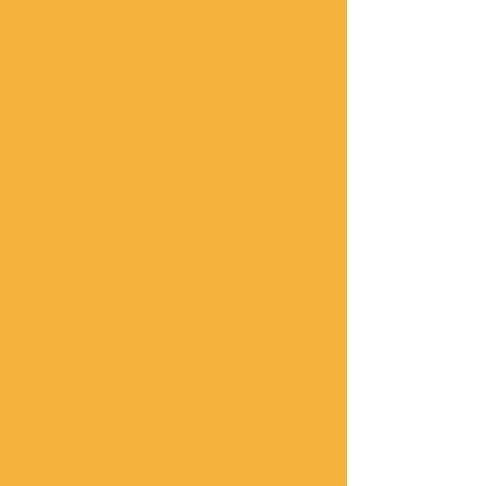
Cascada de Ouzoud; Toubkal; imlil; Valle de
Asni; 4x4; ATV; 4x4; SSV; Essaouira;
Taghazout; surf; Paradise Valley; Taroudant;
Cascada Imouzzer; Massa; Ibis; Observación
de aves; Trekking; VTT.Cycling Tours; Tiznit;
Sidi Ifni; Playa Legzira; Fort Boujerif; Plage
Blanche; Tarfaya; Tantan Plage; Goulmime;
Amtoudi; Igumir; Ait harbil; Painted Rocks;
Tafaout; Ameln Valley; Ait mansour; Tata;
Ighrem; Traslados al aeropuerto de Agadir;
Traslados al aeropuerto de Marrakech;
Traslados al aeropuerto de Fez; Traslados al
aeropuerto de Errachidia; Traslados al
aeropuerto de Dakhla; Traslados al
aeropuerto de Merzouga; Actividades de
Merzouga; Excursiones en quad;
Excursiones en buggy; Experiencia en
buggy; Quads; Conducción de buggy;
Viajes al Sahara; Tours por el desierto; 3
días; 4 días; 5 días; 6 días; Alquilar un quad;
Calesa; 1 hora; 2 horas; 3 horas; 4 horas; 1/2
día; Día completo; 1 día; 2 días; 3 días; 4
días; 5 días; 6 días; 8 días; 10 días; 15 días;
Tours en Marruecos; Casablanca Desert