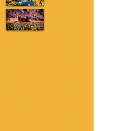
Merzouga Atv Quad Biking; Dune Buggy
tours; Merzouga Desert Trips; Location
Quad; Location Buggy; Location 4x4;
Location Moto; Merzouga Quad Renatal;
Merzouga Buggy Rental; Merzouga 4x4
Rental; Minibus Hire; Traslados al
aeropuerto; Tours por el desierto;
Excursiones de un día a Marrakech; Viajes al
desierto de Fez; Erg Chebbi; Dunas de
arena; Rally Dakar; Rally Merzouga; Hotel
Merzouga; Riad Merzouga; Tours desde
Casablanca; Rabat; El Jadida; Marrakech,
Agadir; Tánger, Chefchaouen; Meknes; Fez;
Ifrane; montaña Atlas; aeropuerto de
Errachidia; Erfoud; Rissani; Merzouga;
Ramlia; Ouzina; Mharch; Tafraoute; Erg
Chegaga; Zagora; Mhamid; Ouarzazate;
Gargantas del Todra; Gargantas del Dades;
Ait benhaddou; Telouet; Valle de Ourika;