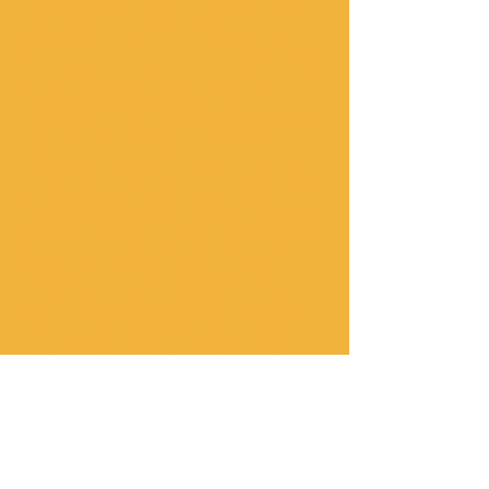
Tours.Fes desert Trips; Marrakech Desert
Trip; Camel trip; Desert Camp ;
Campamento de lujo en el desierto de
Merzouga; Cosas que hacer; Sandboarding;
Dune Bashing; Capacitación todoterreno
4x4; Experiencia de conducción;
Capacitación para conductores todoterreno
4x4; Capacitación para conductores
todoterreno en quad; Capacitación para
conductores todoterreno en buggy; Riads
de Marrakech; Riads de Fez; Riads de
Merzouga; Hoteles de Merzouga; Alquiler
de autocares; Alquiler de minibús; Alquiler
de autobus; Alquiler de 4x4; Alquiler de
autobuses en Marruecos; Alquiler de
minibús Merzouga; Recogida en el lugar;
Alquiler de recogida; Bivouac Merzouga;
4x4 Merzouga; Quad Merzouga; Buggy
Merzouga; Moto Merzouga; Tours por
Marruecos; Tours privados en Marruecos;
Viajes personalizados en Marruecos; Viajes a
medida en Marruecos; Excursiones en
Agadir; Excursiones en Fez; Excursiones en
Marrakech; Excursiones en ouarzazate;
Traslados al aeropuerto de Ouarzazate;