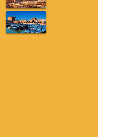
Merzouga Atv Quad Biking; Dune Buggy
tours; Merzouga Desert Trips; Location
Quad; Location Buggy; Location 4x4;
Location Moto; Merzouga Quad Renatal;
Merzouga Buggy Rental; Merzouga 4x4
Rental; Minibus Hire; Traslados al
aeropuerto; Tours por el desierto;
Excursiones de un día a Marrakech; Viajes al
desierto de Fez; Erg Chebbi; Dunas de
arena; Rally Dakar; Rally Merzouga; Hotel
Merzouga; Riad Merzouga; Tours desde
Casablanca; Rabat; El Jadida; Marrakech,
Agadir; Tánger, Chefchaouen; Meknes; Fez;
Ifrane; montaña Atlas; aeropuerto de
Errachidia; Erfoud; Rissani; Merzouga;
Ramlia; Ouzina; Mharch; Tafraoute; Erg
Chegaga; Zagora; Mhamid; Ouarzazate;
Gargantas del Todra; Gargantas del Dades;