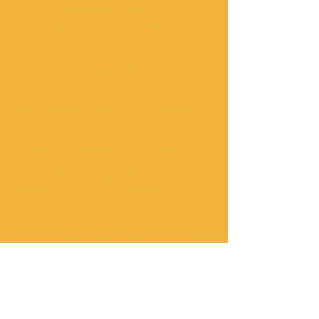
Ait benhaddou; Telouet; Valle de Ourika;
Cascada de Ouzoud; Toubkal; imlil; Valle de
Asni; 4x4; ATV; 4x4; SSV; Essaouira;
Taghazout; surf; Paradise Valley; Taroudant;
Cascada Imouzzer; Massa; Ibis; Observación
de aves; Trekking; VTT.Cycling Tours; Tiznit;
Sidi Ifni; Playa Legzira; Fort Boujerif; Plage
Blanche; Tarfaya; Tantan Plage; Goulmime;
Amtoudi; Igumir; Ait harbil; Painted Rocks;
Tafaout; Ameln Valley; Ait mansour; Tata;
Ighrem; Traslados al aeropuerto de Agadir;
Traslados al aeropuerto de Marrakech;
Traslados al aeropuerto de Fez; Traslados al
aeropuerto de Errachidia; Traslados al
aeropuerto de Dakhla; Traslados al
aeropuerto de Merzouga; Actividades de
Merzouga; Excursiones en quad;
Excursiones en buggy; Experiencia en
buggy; Quads; Conducción de buggy;
Viajes al Sahara; Tours por el desierto; 3
días; 4 días; 5 días; 6 días; Alquilar un quad;
Calesa; 1 hora; 2 horas; 3 horas; 4 horas; 1/2
día; Día completo; 1 día; 2 días; 3 días; 4
días; 5 días; 6 días; 8 días; 10 días; 15 días;
Tours en Marruecos; Casablanca Desert