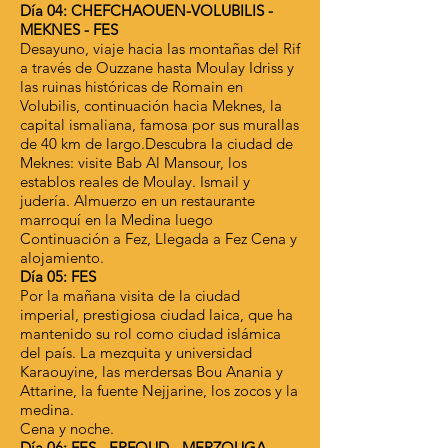
Día 04: CHEFCHAOUEN-VOLUBILIS -
MEKNES - FES
Desayuno, viaje hacia las montañas del Rif
a través de Ouzzane hasta Moulay Idriss y
las ruinas históricas de Romain en
Volubilis, continuación hacia Meknes, la
capital ismaliana, famosa por sus murallas
de 40 km de largo.Descubra la ciudad de
Meknes: visite Bab Al Mansour, los
establos reales de Moulay. Ismail y
judería. Almuerzo en un restaurante
marroquí en la Medina luego
Continuación a Fez, Llegada a Fez Cena y
alojamiento.
Día 05: FES
Por la mañana visita de la ciudad
imperial, prestigiosa ciudad laica, que ha
mantenido su rol como ciudad islámica
del país. La mezquita y universidad
Karaouyine, las merdersas Bou Anania y
Attarine, la fuente Nejjarine, los zocos y la
medina.
Cena y noche.
Día 06: FES - ERFOUD - MERZOUGA