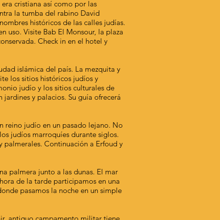
era cristiana así como por las
entra la tumba del rabino David
mbres históricos de las calles judías.
n uso. Visite Bab El Monsour, la plaza
onservada. Check in en el hotel y
udad islámica del país. La mezquita y
e los sitios históricos judíos y
nio judío y los sitios culturales de
 jardines y palacios. Su guía ofrecerá
 un reino judío en un pasado lejano. No
los judíos marroquíes durante siglos.
y palmerales. Continuación a Erfoud y
na palmera junto a las dunas. El mar
 hora de la tarde participamos en una
, donde pasamos la noche en un simple
hir, antiguo campamento militar tiene