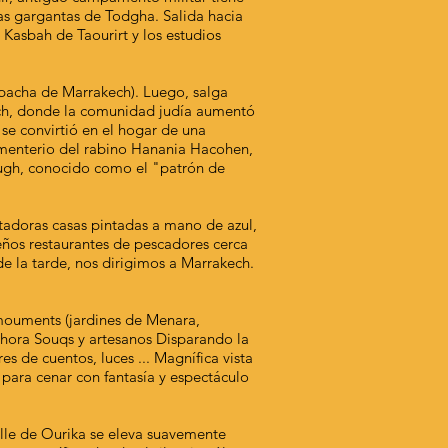
 las gargantas de Todgha. Salida hacia
Kasbah de Taourirt y los estudios
a pacha de Marrakech). Luego, salga
akech, donde la comunidad judía aumentó
 se convirtió en el hogar de una
cementerio del rabino Hanania Hacohen,
ough, conocido como el "patrón de
tadoras casas pintadas a mano de azul,
ueños restaurantes de pescadores cerca
 de la tarde, nos dirigimos a Marrakech.
 mouments (jardines de Menara,
 hora Souqs y artesanos Disparando la
s de cuentos, luces ... Magnífica vista
 para cenar con fantasía y espectáculo
valle de Ourika se eleva suavemente