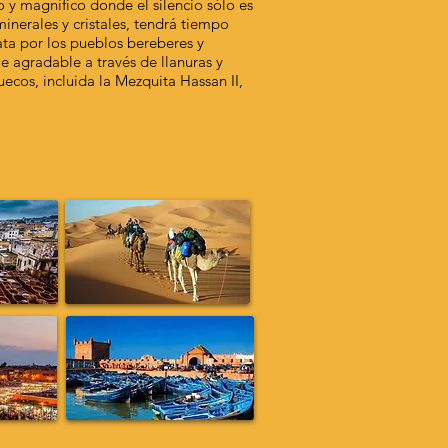
 y magnífico donde el silencio sólo es
inerales y cristales, tendrá tiempo
ata por los pueblos bereberes y
e agradable a través de llanuras y
cos, incluida la Mezquita Hassan II,
erto; Excursiones de un día a Marrakech; Viajes al desierto de Fez; Erg Chebbi; Dunas de
; Mharch; Tafraoute; Erg Chegaga; Zagora; Mhamid; Ouarzazate; Gargantas del Todra; Gargantas