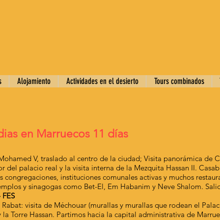
s
Alojamiento
Actividades en el desierto
Tours combinados
udias en Marruecos 11 días
ohamed V, traslado al centro de la ciudad; Visita panorámica de 
or del palacio real y la visita interna de la Mezquita Hassan II. Ca
 congregaciones, instituciones comunales activas y muchos restau
us templos y sinagogas como Bet-El, Em Habanim y Neve Shalom. Sali
- FES
a Rabat: visita de Méchouar (murallas y murallas que rodean el Pala
 Torre Hassan. Partimos hacia la capital administrativa de Marrue