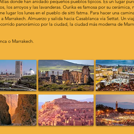
o Atlas donde han anidado pequeños pueblos típicos. Es un lugar puro
s, los arroyos y las lavanderas. Ourika es famosa por su cerámica, m
ne lugar los lunes en el pueblo de sitti fatma. Para hacer una camin
 a Marrakech. Almuerzo y salida hacia Casablanca vía Settat. Un viaj
corrido panorámico por la ciudad, la ciudad más moderna de Marrue
anca o Marrakech.
Buggy; Location 4x4; Location Moto; Merzouga Quad Renatal; Merzouga Buggy Rental; Merzouga 4x4 Rental; Minibus Hire; Traslados al aeropuerto; Tours por el desi
abat; El Jadida; Marrakech, Agadir; Tánger, Chefchaouen; Meknes; Fez; Ifrane; montaña Atlas; aeropuerto de Errachidia; Erfoud; Rissani; Merzouga; Ramlia; Ouzina