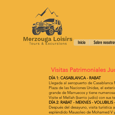
Inicio
Sobre nosotro
Visitas Patrimoniales J
DÍA 1: CASABLANCA - RABAT
Llegada al aeropuerto de Casablanca M
Plaza de las Naciones Unidas, el exteri
grande de Marruecos y tiene numerosas
Visite el Mellah (barrio judío) con s
DÍA 2: RABAT - MEKNES - VOLUBILIS 
Después del desayuno, visita turística 
espléndido Mausoleo de Mohamed V y la