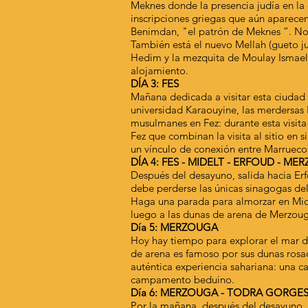
Meknes donde la presencia judía en la c
inscripciones griegas que aún aparecen
Benimdan, "el patrón de Meknes ”. No s
También está el nuevo Mellah (gueto ju
Hedim y la mezquita de Moulay Ismael.
alojamiento.
DÍA 3: FES
Mañana dedicada a visitar esta ciudad 
universidad Karaouyine, las merdersas Bo
musulmanes en Fez: durante esta visita 
Fez que combinan la visita al sitio en 
un vínculo de conexión entre Marrueco
DÍA 4: FES - MIDELT - ERFOUD - M
Después del desayuno, salida hacia Erfo
debe perderse las únicas sinagogas del
Haga una parada para almorzar en Midel
luego a las dunas de arena de Merzoug
Día 5: MERZOUGA
Hoy hay tiempo para explorar el mar d
de arena es famoso por sus dunas rosad
auténtica experiencia sahariana: una c
campamento beduino.
Día 6: MERZOUGA - TODRA GORGES
Por la mañana, después del desayuno, s