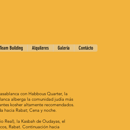
Team Building
Alquileres
Galería
Contácto
Casablanca con Habbous Quarter, la
sablanca alberga la comunidad judía más
rantes kosher altamente recomendados.
da hacia Rabat; Cena y noche.
cio Real), la Kasbah de Oudayas, el
cos, Rabat. Continuación hacia