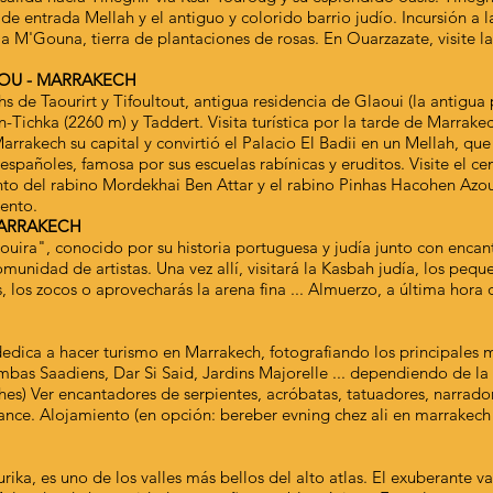
ta de entrada Mellah y el antiguo y colorido barrio judío. Incursión a
M'Gouna, tierra de plantaciones de rosas. En Ouarzazate, visite la 
DOU - MARRAKECH
hs de Taourirt y Tifoultout, antigua residencia de Glaoui (la antigu
in-Tichka (2260 m) y Taddert. Visita turística por la tarde de Marr
arrakech su capital y convirtió el Palacio El Badii en un Mellah, que
spañoles, famosa por sus escuelas rabínicas y eruditos. Visite el 
nto del rabino Mordekhai Ben Attar y el rabino Pinhas Hacohen Az
iento.
MARRAKECH
uira", conocido por su historia portuguesa y judía junto con encan
omunidad de artistas. Una vez allí, visitará la Kasbah judía, los peq
s, los zocos o aprovecharás la arena fina ... Almuerzo, a última hora
dedica a hacer turismo en Marrakech, fotografiando los principales
bas Saadiens, Dar Si Said, Jardins Majorelle ... dependiendo de la
hes) Ver encantadores de serpientes, acróbatas, tatuadores, narradore
rance. Alojamiento (en opción: bereber evning chez ali en marrakech
rika, es uno de los valles más bellos del alto atlas. El exuberante 