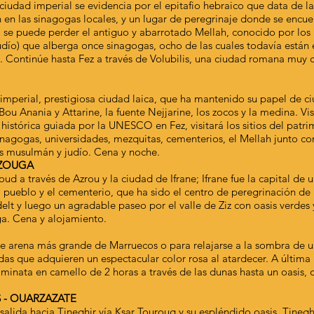
iudad imperial se evidencia por el epitafio hebraico que data de la 
 en las sinagogas locales, y un lugar de peregrinaje donde se encu
e puede perder el antiguo y abarrotado Mellah, conocido por los no
dío) que alberga once sinagogas, ocho de las cuales todavía están e
 Continúe hasta Fez a través de Volubilis, una ciudad romana muy c
imperial, prestigiosa ciudad laica, que ha mantenido su papel de ci
u Anania y Attarine, la fuente Nejjarine, los zocos y la medina. Visit
histórica guiada por la UNESCO en Fez, visitará los sitios del patrimo
sinagogas, universidades, mezquitas, cementerios, el Mellah junto con
s musulmán y judío. Cena y noche.
ERZOUGA
ud a través de Azrou y la ciudad de Ifrane; Ifrane fue la capital de
 pueblo y el cementerio, que ha sido el centro de peregrinación de 
t y luego un agradable paseo por el valle de Ziz con oasis verdes 
a. Cena y alojamiento.
e arena más grande de Marruecos o para relajarse a la sombra de u
as que adquieren un espectacular color rosa al atardecer. A última
aminata en camello de 2 horas a través de las dunas hasta un oasis
 - OUARZAZATE
alida hacia Tineghir vía Ksar Touroug y su espléndido oasis. Tineg