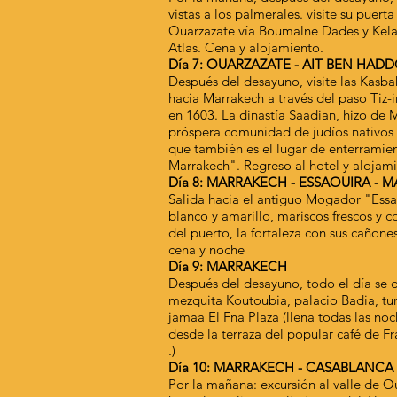
vistas a los palmerales. visite su puer
Ouarzazate vía Boumalne Dades y Kelaa 
Atlas. Cena y alojamiento.
Día 7: OUARZAZATE - AIT BEN HAD
Después del desayuno, visite las Kasba
hacia Marrakech a través del paso Tiz-
en 1603. La dinastía Saadian, hizo de M
próspera comunidad de judíos nativos e
que también es el lugar de enterramie
Marrakech". Regreso al hotel y alojam
Día 8: MARRAKECH - ESSAOUIRA - 
Salida hacia el antiguo Mogador "Essao
blanco y amarillo, mariscos frescos y c
del puerto, la fortaleza con sus cañone
cena y noche
Día 9: MARRAKECH
Después del desayuno, todo el día se 
mezquita Koutoubia, palacio Badia, tum
jamaa El Fna Plaza (llena todas las noc
desde la terraza del popular café de F
.)
Día 10: MARRAKECH - CASABLANCA
Por la mañana: excursión al valle de Ou