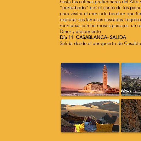
hasta las colinas preliminares del Alt
"perturbado" por el canto de los pájaro
para visitar el mercado bereber que tie
explorar sus famosas cascadas, regreso
montañas con hermosos paisajes. un re
Diner y alojamiento
Día 11: CASABLANCA- SALIDA
Salida desde el aeropuerto de Casabl
Merzouga Atv Quad Biking; Dune Buggy tours; Merzouga Desert Trips; Location Quad; Location 
arena; Rally Dakar; Rally Merzouga; Hotel Merzouga; Riad Merzouga; Tours desde Casablanca; R